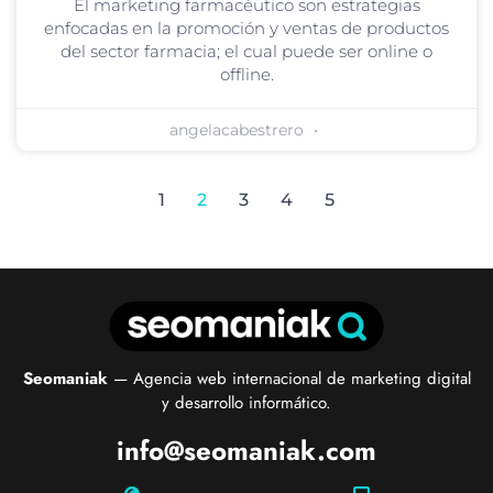
El marketing farmacéutico son estrategias
enfocadas en la promoción y ventas de productos
del sector farmacia; el cual puede ser online o
offline.
angelacabestrero
1
2
3
4
5
Seomaniak
— Agencia web internacional de marketing digital
y desarrollo informático.
info@seomaniak.com