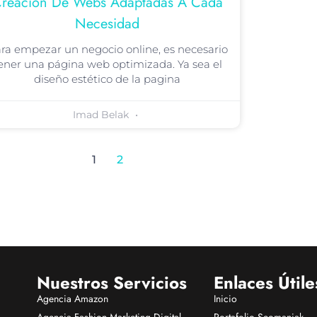
reación De Webs Adaptadas A Cada
Necesidad
ra empezar un negocio online, es necesario
ener una página web optimizada. Ya sea el
diseño estético de la pagina
Imad Belak
1
2
Nuestros Servicios
Enlaces Útile
Agencia Amazon
Inicio