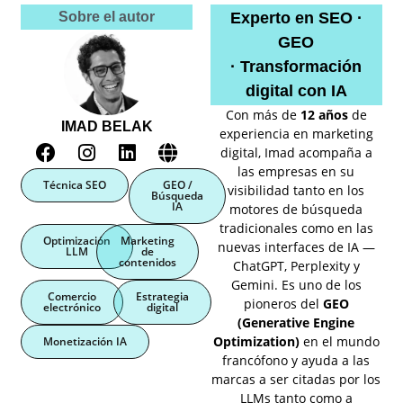
Sobre el autor
Experto en SEO ·
GEO
· Transformación
digital con IA
Con más de
12 años
de
IMAD BELAK
experiencia en marketing
digital, Imad acompaña a
las empresas en su
Técnica SEO
GEO /
visibilidad tanto en los
Búsqueda
IA
motores de búsqueda
tradicionales como en las
Optimización
Marketing
nuevas interfaces de IA —
LLM
de
contenidos
ChatGPT, Perplexity y
Gemini. Es uno de los
Comercio
Estrategia
pioneros del
GEO
electrónico
digital
(Generative Engine
Optimization)
en el mundo
Monetización IA
francófono y ayuda a las
marcas a ser citadas por los
LLMs tanto como a