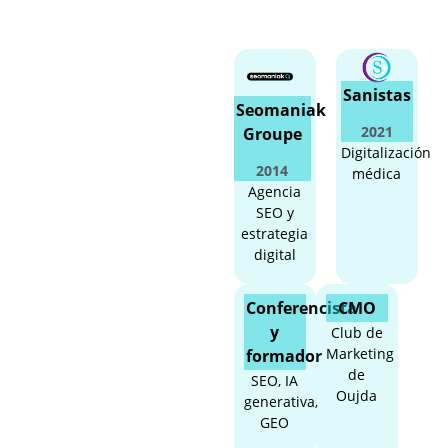
Sanistas
Seomaniak
2021
Groupe
Digitalización
2014
médica
Agencia
SEO y
estrategia
digital
Conferencista
CMO
y
Club de
Marketing
formador
de
SEO, IA
Oujda
generativa,
GEO