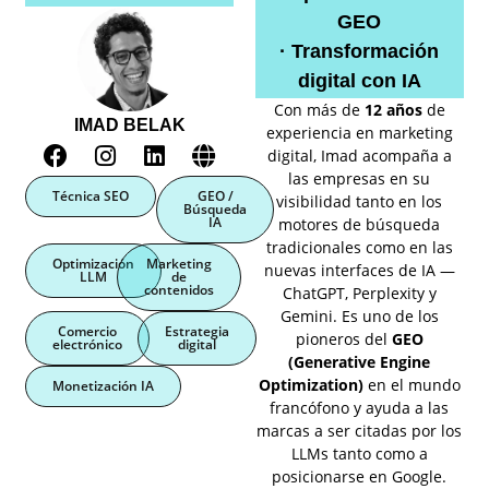
GEO
· Transformación
digital con IA
Con más de
12 años
de
IMAD BELAK
experiencia en marketing
digital, Imad acompaña a
las empresas en su
Técnica SEO
GEO /
visibilidad tanto en los
Búsqueda
IA
motores de búsqueda
tradicionales como en las
Optimización
Marketing
nuevas interfaces de IA —
LLM
de
contenidos
ChatGPT, Perplexity y
Gemini. Es uno de los
Comercio
Estrategia
pioneros del
GEO
electrónico
digital
(Generative Engine
Optimization)
en el mundo
Monetización IA
francófono y ayuda a las
marcas a ser citadas por los
LLMs tanto como a
posicionarse en Google.