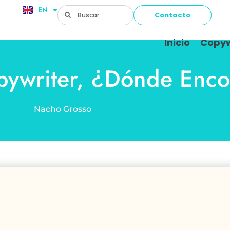
EN
FR
Contacto
Inicio
Copyw
pywriter, ¿dónde Enco
Nacho Grosso