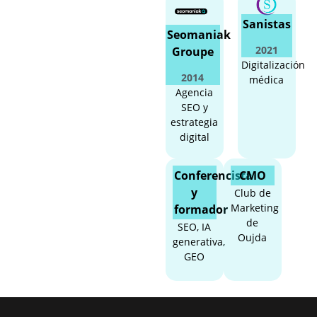
Sanistas
Seomaniak
2021
Groupe
Digitalización
2014
médica
Agencia
SEO y
estrategia
digital
Conferencista
CMO
y
Club de
Marketing
formador
de
SEO, IA
Oujda
generativa,
GEO