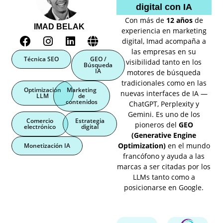
digital con IA
Con más de
12 años
de
IMAD BELAK
experiencia en marketing
digital, Imad acompaña a
las empresas en su
Técnica SEO
GEO /
visibilidad tanto en los
Búsqueda
IA
motores de búsqueda
tradicionales como en las
Optimización
Marketing
nuevas interfaces de IA —
LLM
de
contenidos
ChatGPT, Perplexity y
Gemini. Es uno de los
Comercio
Estrategia
pioneros del
GEO
electrónico
digital
(Generative Engine
Optimization)
en el mundo
Monetización IA
francófono y ayuda a las
marcas a ser citadas por los
LLMs tanto como a
posicionarse en Google.