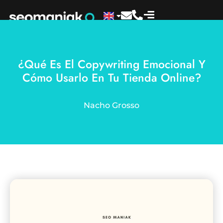
¿Qué Es El Copywriting Emocional Y
Cómo Usarlo En Tu Tienda Online?
Nacho Grosso