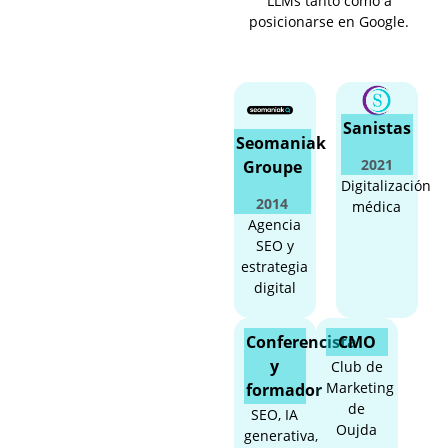
LLMs tanto como a
posicionarse en Google.
Sanistas
Seomaniak
2021
Groupe
Digitalización
2014
médica
Agencia
SEO y
estrategia
digital
Conferencista
CMO
y
Club de
Marketing
formador
de
SEO, IA
Oujda
generativa,