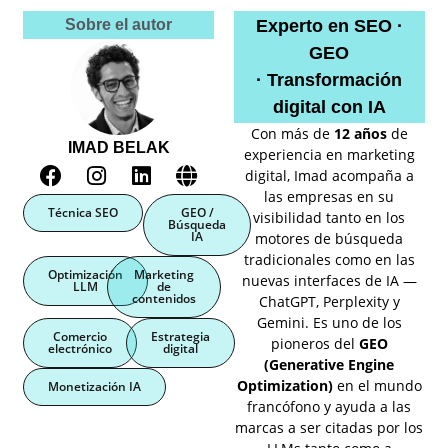
Sobre el autor
Experto en SEO ·
GEO
· Transformación
digital con IA
Con más de
12 años
de
IMAD BELAK
experiencia en marketing
digital, Imad acompaña a
las empresas en su
Técnica SEO
GEO /
visibilidad tanto en los
Búsqueda
IA
motores de búsqueda
tradicionales como en las
Optimización
Marketing
nuevas interfaces de IA —
LLM
de
contenidos
ChatGPT, Perplexity y
Gemini. Es uno de los
Comercio
Estrategia
pioneros del
GEO
electrónico
digital
(Generative Engine
Optimization)
en el mundo
Monetización IA
francófono y ayuda a las
marcas a ser citadas por los