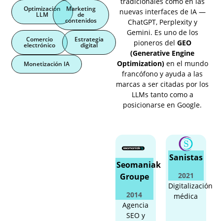
tradicionales como en las
Optimización
Marketing
nuevas interfaces de IA —
LLM
de
contenidos
ChatGPT, Perplexity y
Gemini. Es uno de los
Comercio
Estrategia
pioneros del
GEO
electrónico
digital
(Generative Engine
Optimization)
en el mundo
Monetización IA
francófono y ayuda a las
marcas a ser citadas por los
LLMs tanto como a
posicionarse en Google.
Sanistas
Seomaniak
2021
Groupe
Digitalización
2014
médica
Agencia
SEO y