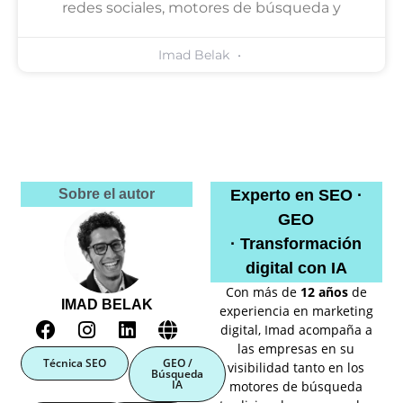
redes sociales, motores de búsqueda y
Imad Belak
Sobre el autor
Experto en SEO ·
GEO
· Transformación
digital con IA
Con más de
12 años
de
IMAD BELAK
experiencia en marketing
digital, Imad acompaña a
las empresas en su
Técnica SEO
GEO /
visibilidad tanto en los
Búsqueda
IA
motores de búsqueda