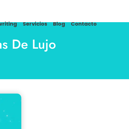
riting
Servicios
Blog
Contacto
as De Lujo