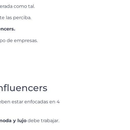
derada como tal.
e las perciba.
encers.
tipo de empresas.
nfluencers
deben estar enfocadas en 4
moda y lujo
debe trabajar.