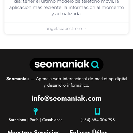
día: tener el último modelo de teléfono móvil, la
aplicación más reciente, la información al momento
y actualizada.
angelacabestrero
Seomaniak
— Agencia web internacional de marketing digital
y desarrollo informático.
info@seomaniak.com
Barcelona | París | Casablanca
(+34) 654 304 798
Nuestros Servicios
Enlaces Útiles