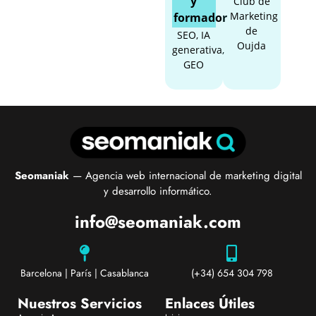
y
Club de
Marketing
formador
de
SEO, IA
Oujda
generativa,
GEO
Seomaniak
— Agencia web internacional de marketing digital
y desarrollo informático.
info@seomaniak.com
Barcelona | París | Casablanca
(+34) 654 304 798
Nuestros Servicios
Enlaces Útiles