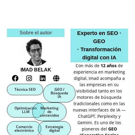
Sobre el autor
Experto en SEO ·
GEO
· Transformación
digital con IA
Con más de
12 años
de
IMAD BELAK
experiencia en marketing
digital, Imad acompaña a
las empresas en su
Técnica SEO
GEO /
visibilidad tanto en los
Búsqueda
IA
motores de búsqueda
tradicionales como en las
Optimización
Marketing
nuevas interfaces de IA —
LLM
de
contenidos
ChatGPT, Perplexity y
Gemini. Es uno de los
Comercio
Estrategia
pioneros del
GEO
electrónico
digital