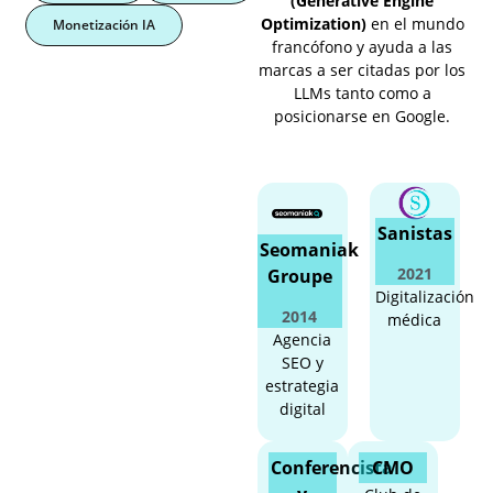
(Generative Engine
Optimization)
en el mundo
Monetización IA
francófono y ayuda a las
marcas a ser citadas por los
LLMs tanto como a
posicionarse en Google.
Sanistas
Seomaniak
2021
Groupe
Digitalización
2014
médica
Agencia
SEO y
estrategia
digital
Conferencista
CMO