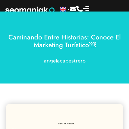
Caminando Entre Historias: Conoce El
Marketing Turístico￼
angelacabestrero