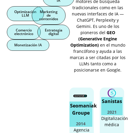
IA
motores de búsqueda
tradicionales como en las
Optimización
Marketing
nuevas interfaces de IA —
LLM
de
contenidos
ChatGPT, Perplexity y
Gemini. Es uno de los
Comercio
Estrategia
pioneros del
GEO
electrónico
digital
(Generative Engine
Optimization)
en el mundo
Monetización IA
francófono y ayuda a las
marcas a ser citadas por los
LLMs tanto como a
posicionarse en Google.
Sanistas
Seomaniak
2021
Groupe
Digitalización
2014
médica
Agencia