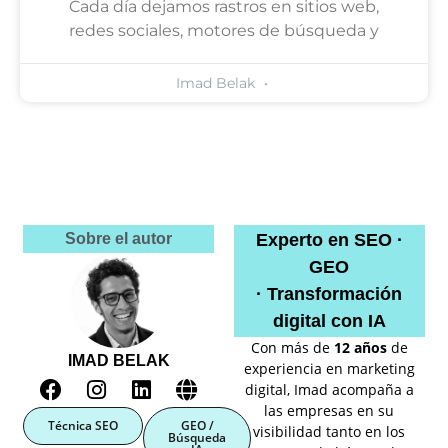
Cada día dejamos rastros en sitios web,
redes sociales, motores de búsqueda y
Imad Belak
Sobre el autor
Experto en SEO ·
GEO
· Transformación
digital con IA
Con más de
12 años
de
IMAD BELAK
experiencia en marketing
digital, Imad acompaña a
las empresas en su
Técnica SEO
GEO /
visibilidad tanto en los
Búsqueda