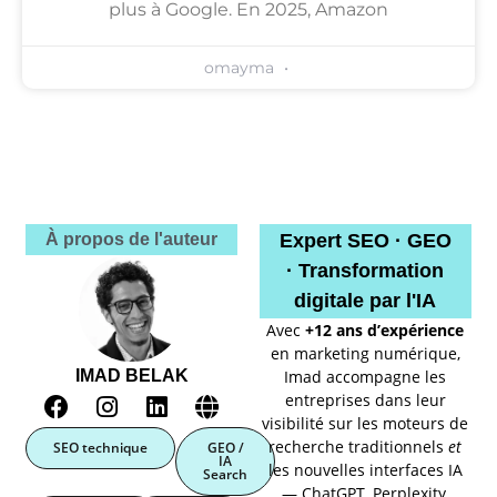
plus à Google. En 2025, Amazon
omayma
À propos de l'auteur
Expert SEO · GEO
· Transformation
digitale par l'IA
Avec
+12 ans
d’expérience
en marketing numérique,
IMAD BELAK
Imad accompagne les
entreprises dans leur
visibilité sur les moteurs de
recherche traditionnels
et
SEO technique
GEO /
IA
les nouvelles interfaces IA
Search
— ChatGPT, Perplexity,