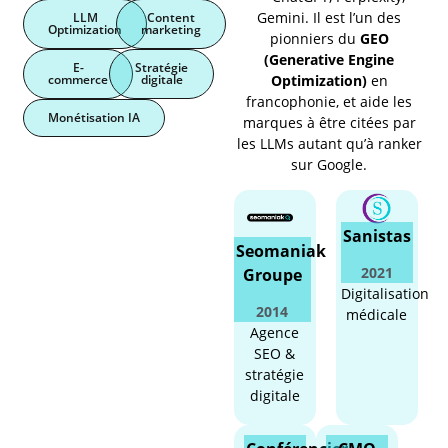
Gemini. Il est l’un des
LLM
Content
Optimization
marketing
pionniers du
GEO
(Generative Engine
E-
Stratégie
commerce
digitale
Optimization)
en
francophonie, et aide les
Monétisation IA
marques à être citées par
les LLMs autant qu’à ranker
sur Google.
Sanistas
Seomaniak
2021
Groupe
Digitalisation
2014
médicale
Agence
SEO &
stratégie
digitale